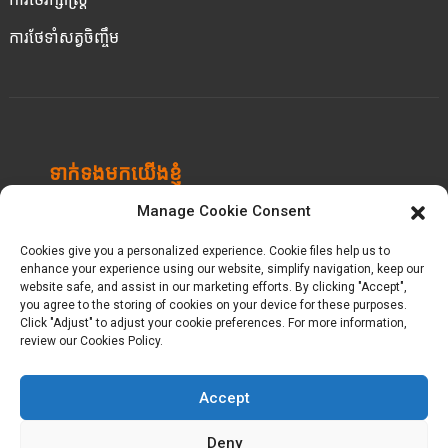
ការថែទាំសត្វចិញ្ចឹម
ទាក់ទងមកយើងខ្ញុំ
Manage Cookie Consent
សួនឧស្សាហកម្ម Chengbei, Luocheng Town, Hui'an
County, Quanzhou, Fujian, ប្រទេសចិន។
Cookies give you a personalized experience. Cookie files help us to
enhance your experience using our website, simplify navigation, keep our
+86-18698368716
website safe, and assist in our marketing efforts. By clicking "Accept",
you agree to the storing of cookies on your device for these purposes.
Click "Adjust" to adjust your cookie preferences. For more information,
kelly@baron-china.cc
review our Cookies Policy.
Accept
Deny