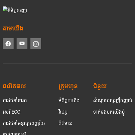
តាមយើង
ផលិតផល
ក្រុមហ៊ុន
ជំនួយ
ការថែទាំទារក
អំពីពួកយើង
សំណួរគេសួរញឹកញាប់
ស៊េរី ECO
វីដេអូ
ទាក់ទងមកយើងខ្ញុំ
ការថែទាំមនុស្សពេញវ័យ
ព័ត៌មាន
ការថែរក្សាស្ត្រី