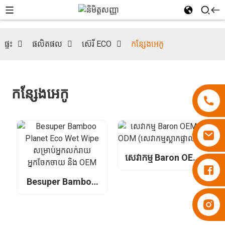
ផ្ទះ
ផលិតផល
ស៊េរី ECO
កន្សែងអេកូ
កន្សែងអេកូ
សេវាកម្ម Baron OEM
ក្រណាត់កន្ទបទារក Besuper
& ODM (សេវាកម្មស្លាក
ផ្ទាល់ខ្លួន)
Besuper Bamboo
Planet Eco Wet
ក្រណាត់កន្ទបទារក Besuper
Wipe សម្រាប់អ្នកលក់
រាយ អ្នកចែកចាយ និង
OEM